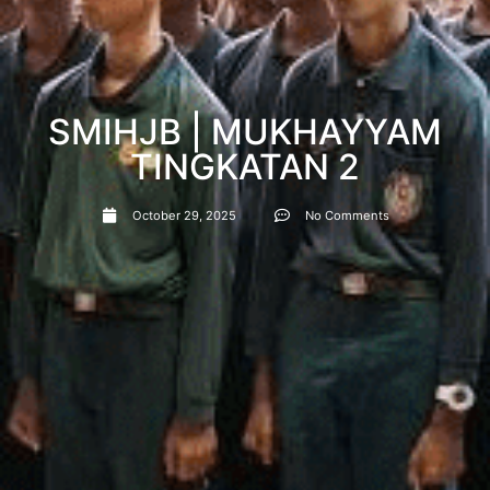
SMIHJB | MUKHAYYAM
TINGKATAN 2
October 29, 2025
No Comments