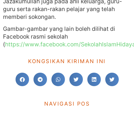
Jazakumullah juga pada ahli keluarga, guru-
guru serta rakan-rakan pelajar yang telah
memberi sokongan.
Gambar-gambar yang lain boleh dilihat di
Facebook rasmi sekolah
(
https://www.facebook.com/SekolahIslamHiday
KONGSIKAN KIRIMAN INI
NAVIGASI POS
KE SEBELUM
TERUSKAN
INDUKSI TAHUN 1, TAKLIMAT IBUBAPA dan BEBERAPA PEMAKLUMAN LAIN
Pn. Siti Salwa dilantik sebagai pemangku Guru Besar SRIH Johor Bahru