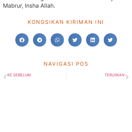
Mabrur, Insha Allah.
KONGSIKAN KIRIMAN INI
NAVIGASI POS
KE SEBELUM
TERUSKAN
Super Science High School (SSH) Student Fair di Jepun
Permohonan Kemasukan Ke Ting. 1 & 4 SMIH Sesi 2017
TINGGALKAN KOMEN ANDA
© 2025 Pusat Pendidikan Hidayah Bhd.
200001022401 (525008-P)