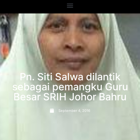
Pn. Siti Salwa dilantik
sebagai pemangku Guru
Besar SRIH Johor Bahru
September 4, 2016