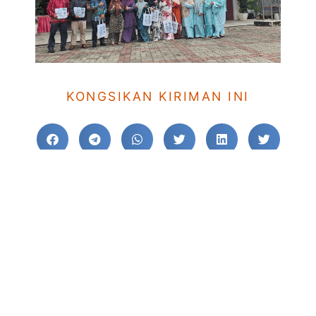
KONGSIKAN KIRIMAN INI
NAVIGASI POS
KE SEBELUM
TERUSKAN
SMIHJB | Hari Temuduga Pelajar & Ibu Bapa Baru Sekolah Menengah Islam Hidayah 2024
Smihjb | Laporan Kejohanan Olahraga Terbuka Melaka 2024
TINGGALKAN KOMEN ANDA