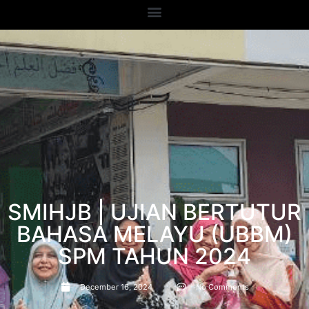
SMIHJB | UJIAN BERTUTUR
BAHASA MELAYU (UBBM)
SPM TAHUN 2024
December 16, 2024
No Comments