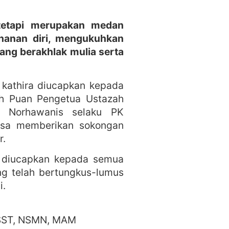
etapi merupakan medan
hanan diri, mengukuhkan
ng berakhlak mulia serta
 kathira diucapkan kepada
eh Puan Pengetua Ustazah
h Norhawanis selaku PK
iasa memberikan sokongan
r.
h diucapkan kepada semua
ang telah bertungkus-lumus
i.
 SST, NSMN, MAM