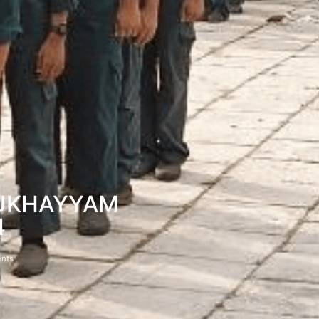
MUKHAYYAM
4
nts