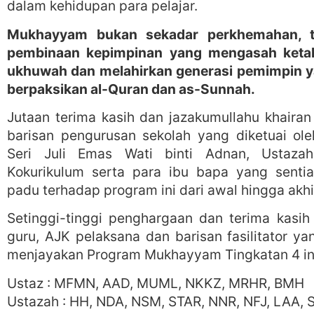
dalam kehidupan para pelajar.
Mukhayyam bukan sekadar perkhemahan, t
pembinaan kepimpinan yang mengasah keta
ukhuwah dan melahirkan generasi pemimpin ya
berpaksikan al-Quran dan as-Sunnah.
Jutaan terima kasih dan jazakumullahu khairan
barisan pengurusan sekolah yang diketuai ol
Seri Juli Emas Wati binti Adnan, Ustaza
Kokurikulum serta para ibu bapa yang sent
padu terhadap program ini dari awal hingga akhi
Setinggi-tinggi penghargaan dan terima kasi
guru, AJK pelaksana dan barisan fasilitator y
menjayakan Program Mukhayyam Tingkatan 4 in
Ustaz : MFMN, AAD, MUML, NKKZ, MRHR, BMH
Ustazah : HH, NDA, NSM, STAR, NNR, NFJ, LAA,