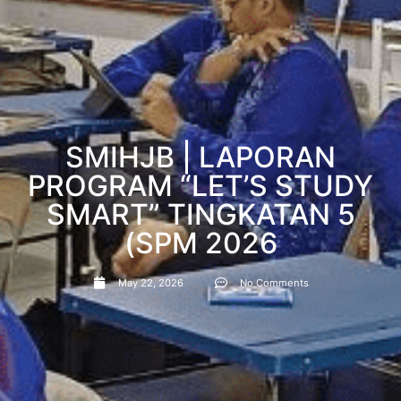
SMIHJB | LAPORAN
PROGRAM “LET’S STUDY
SMART” TINGKATAN 5
(SPM 2026
May 22, 2026
No Comments