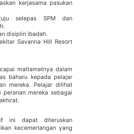
saskan kerjasama pasukan
tuju selepas SPM dan
h.
n disiplin ibadah.
sekitar Savanna Hill Resort
ncapai matlamatnya dalam
as baharu kepada pelajar
n mereka. Pelajar dilihat
i peranan mereka sebagai
khirat.
f ini dapat diteruskan
tikan kecemerlangan yang