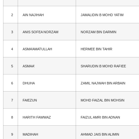
2
AIN NAJIHAH
JAMALIDIN B MOHD YATIM
3
ANIS SOFEA NORZAM
NORZAM BIN DARMIN
4
ASMA’AMATULLAH
HERMEE BIN TAHIR
5
ASMAA’
SHARUDIN B MOHD RAFIEE
6
DHUHA
ZAMIL NAJWAH BIN ARBAIN
7
FAIEZUN
MOHD FAIZAL BIN MOHSIN
8
HARITH FAWWAZ
FAIZUL AMRI BIN ADNAN
9
MADIHAH
AHMAD JAIS BIN ALIMIN