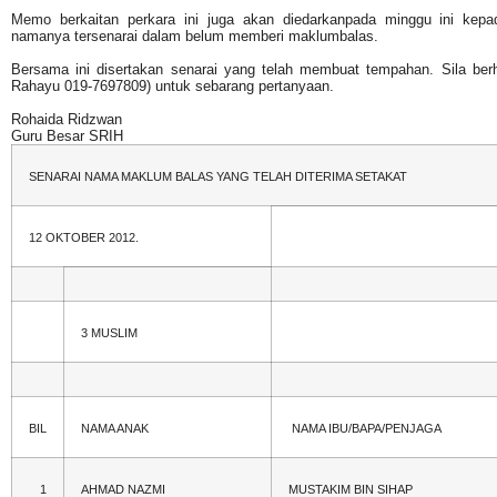
Memo berkaitan perkara ini juga akan diedarkanpada minggu ini kep
namanya tersenarai dalam belum memberi maklumbalas.
Bersama ini disertakan senarai yang telah membuat tempahan. Sila ber
Rahayu 019-7697809) untuk sebarang pertanyaan.
Rohaida Ridzwan
Guru Besar SRIH
SENARAI NAMA MAKLUM BALAS YANG TELAH DITERIMA SETAKAT
12 OKTOBER 2012.
3 MUSLIM
BIL
NAMA ANAK
NAMA IBU/BAPA/PENJAGA
1
AHMAD NAZMI
MUSTAKIM BIN SIHAP