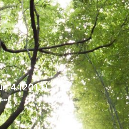
n 4 (2013)
ments