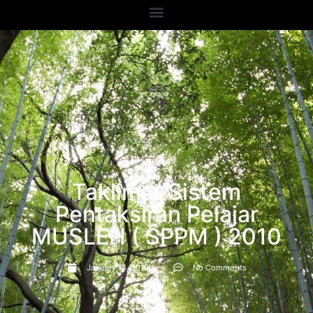
Taklimat Sistem
Pentaksiran Pelajar
MUSLEH ( SPPM ) 2010
January 14, 2010
No Comments