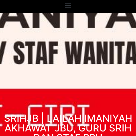
SRIHJB | LAILAH IMANIYAH
AKHAWAT JBU, GURU SRIH