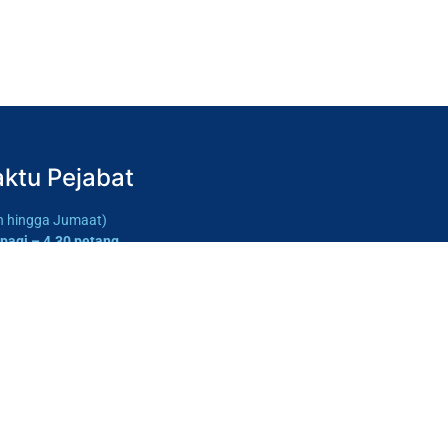
ktu Pejabat
in hingga Jumaat)
 pagi – 4.30 petang
tu & Ahad)
p
u rehat:
 tengah hari – 2.00 petang
(Isnin
ga Jumaat)
5 tengah hari – 2.45 petang
(Jumaat)
abat tutup semasa rehat)