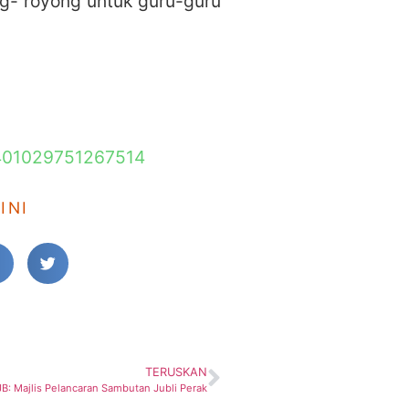
ng- royong untuk guru-guru
/401029751267514
INI
TERUSKAN
B: Majlis Pelancaran Sambutan Jubli Perak