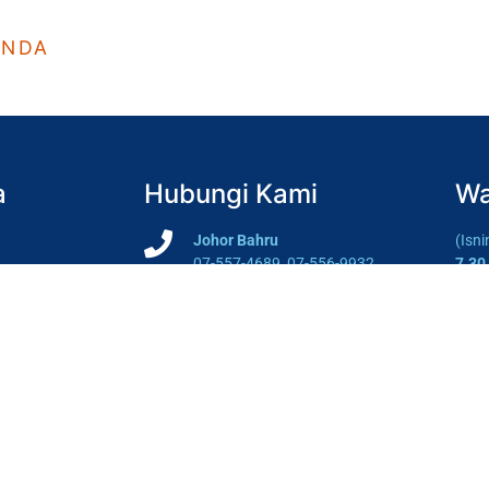
ANDA
a
Hubungi Kami
Wa
Johor Bahru
(Isn
07-557-4689, 07-556-9932
7.30
Batu Pahat
(Sab
07-453 0148
Tutu
Segamat
Wakt
07-931 8741
1.00
hing
Johor Bahru
12.1
srih.jb@hidayah.edu.my
(Pej