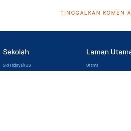
TINGGALKAN KOMEN 
Sekolah
Laman Utam
SRI Hidayah JB
Utama
SMI Hidayah JB
Kenali Hidayah
SRI Hidayah BP
Ahli Lembaga
SMI Hidayah BP
Yuran
MT Nurussalam
Sumbang Dana
Pautan Luar
KPM