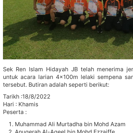
Sek Ren Islam Hidayah JB telah menerima j
untuk acara larian 4x100m lelaki sempena sa
tersebut. Butiran adalah seperti berikut:
Tarikh :18/8/2022
Hari : Khamis
Peserta :
Muhammad Ali Murtadha bin Mohd Azam
Anugerah Al-Aqeel bin Mohd Ezzaiffe