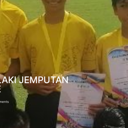
LAKI JEMPUTAN
E
ments