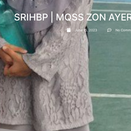
SRIHBP | MQSS ZON AYE
June 15, 2023
No Comm