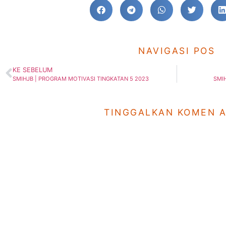
NAVIGASI POS
KE SEBELUM
SMIHJB | PROGRAM MOTIVASI TINGKATAN 5 2023
SMI
TINGGALKAN KOMEN 
Sekolah
Laman Utam
SRI Hidayah JB
Utama
SMI Hidayah JB
Kenali Hidayah