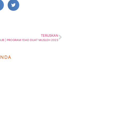
TERUSKAN
HJB | PROGRAM I’DAD DUAT MUSLEH 2023
ANDA
a
Hubungi Kami
Wa
Johor Bahru
(Isn
07-557-4689, 07-556-9932
7.30