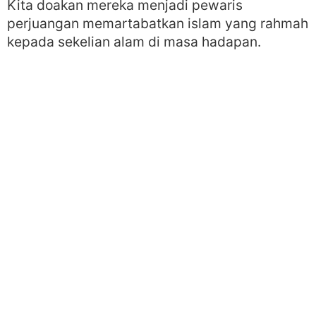
Kita doakan mereka menjadi pewaris
perjuangan memartabatkan islam yang rahmah
kepada sekelian alam di masa hadapan.
KONGSIKAN KIRIMAN INI
NAVIGASI POS
KE SEBELUM
TERUSKAN
SMIH di Majlis Anugerah Pelajar Unggul Ikram Musleh 2017
Permohonan Kemasukan Murid Tahun 1 SRIH Johor Bahru Bagi Sesi 2018 Sudah Dibuka
TINGGALKAN KOMEN ANDA