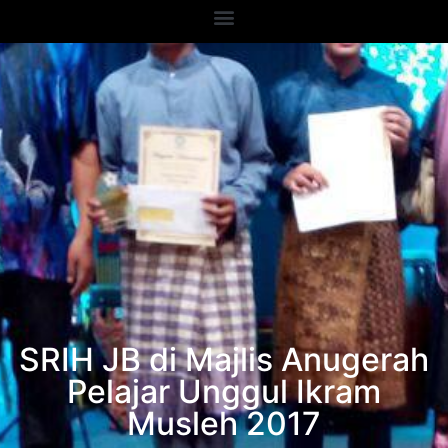
SRIH JB di Majlis Anugerah
Pelajar Unggul Ikram
Musleh 2017