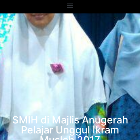
SMIH di Majlis Anugerah
Pelajar Unggul Ikram
Musleh 2017