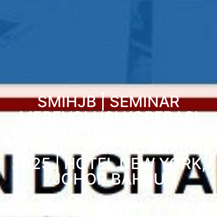
SMIHJB | SEMINAR
MEREVOLUSI KOPERASI
MELALUI TRANSFORMASI
DIGITAL”19–20 NOVEMBER
2025 | HOTEL NEW YORK,
JOHOR BAHRU
November 21, 2025
No Comments