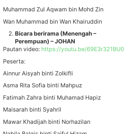
Muhammad Zul Aqwam bin Mohd Zin
Wan Muhammad bin Wan Khairuddin
Bicara berirama (Menengah –
Perempuan) – JOHAN
Pautan video:
https://youtu.be/69E3r321BU0
Peserta:
Ainnur Aisyah binti Zolkifli
Asma Rita Sofia binti Mahpuz
Fatimah Zahra binti Muhamad Hapiz
Maisarah binti Syahril
Mawar Khadijah binti Norhazilan
Nabila Balqis binti Saiful Hizam