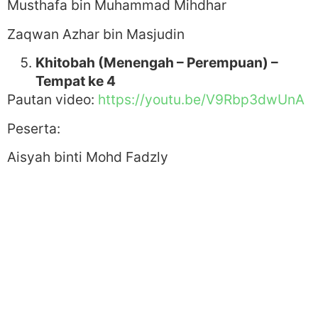
Musthafa bin Muhammad Mihdhar
Zaqwan Azhar bin Masjudin
Khitobah (Menengah – Perempuan) –
Tempat ke 4
Pautan video:
https://youtu.be/V9Rbp3dwUnA
Peserta:
Aisyah binti Mohd Fadzly
Public Speaking (Menengah – Lelaki) –
NAIB JOHAN
Pautan video:
https://youtu.be/nV7J9SYQpBY
Peserta:
Syamil Rahman bin Muhammad Lukman
Senaman Kreatif (Menengah – Lelaki) –