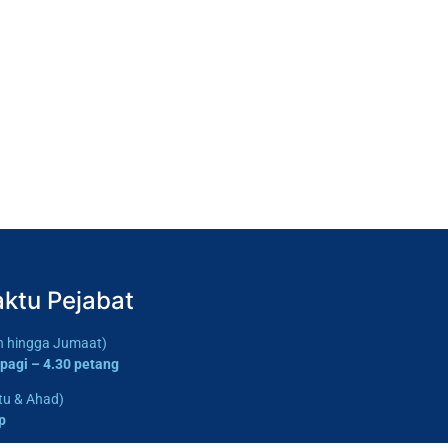
ktu Pejabat
in hingga Jumaat)
 pagi – 4.30 petang
tu & Ahad)
p