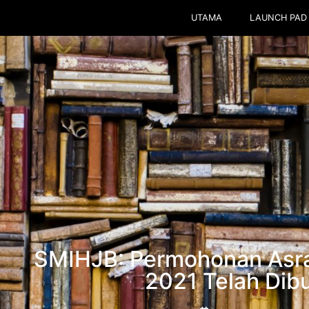
UTAMA
LAUNCH PAD
SMIHJB: Permohonan Asra
2021 Telah Dib