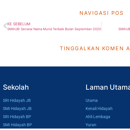
NAVIGASI POS
KE SEBELUM
SMIHJB: Senarai Nama Murid Terbaik Bulan September 2020
SMIHJB 
TINGGALKAN KOMEN 
Sekolah
Laman Utam
SRI Hidayah JB
Utama
SMI Hidayah JB
Kenali Hidayah
SRI Hidayah BP
Ahli Lembaga
SMI Hidayah BP
Yuran