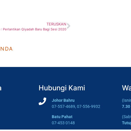
TERUSKAN
: Perlantikan Qiyadah Baru Bagi Sesi 2020
ANDA
a
Hubungi Kami
Wa
Johor Bahru
(Isn
07-557-4689, 07-556-9932
7.30
Batu Pahat
(Sab
07-453 0148
Tutu