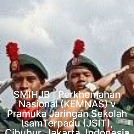
SMIHJB | Perkhemahan
Nasional (KEMNAS) v
Pramuka Jaringan Sekolah
IsamTerpadu (JSIT),
Cibubur, Jakarta, Indonesia