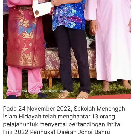
Pada 24 November 2022, Sekolah Menengah
Islam Hidayah telah menghantar 13 orang
pelajar untuk menyertai pertandingan Ihtifal
Ilmi 2022 Peringkat Daerah Johor Bahru