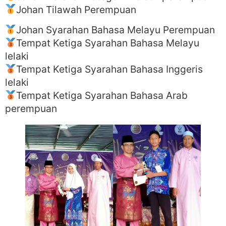
Johan Tilawah Perempuan
Johan Syarahan Bahasa Melayu Perempuan
Tempat Ketiga Syarahan Bahasa Melayu
lelaki
Tempat Ketiga Syarahan Bahasa Inggeris
lelaki
Tempat Ketiga Syarahan Bahasa Arab
perempuan