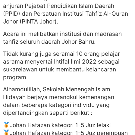
anjuran Pejabat Pendidikan Islam Daerah
(PPID) dan Persatuan Institusi Tahfiz Al-Quran
Johor (PINTA Johor).
Acara ini melibatkan institusi dan madrasah
tahfiz seluruh daerah Johor Bahru.
Tidak kurang juga seramai 10 orang pelajar
asrama menyertai Ihtifal Ilmi 2022 sebagai
sukarelawan untuk membantu kelancaran
program.
Alhamdulillah, Sekolah Menengah Islam
Hidayah berjaya merangkul kemenangan
dalam beberapa kategori individu yang
dipertandingkan seperti berikut :
Johan Hafazan kategori 1-5 Juz lelaki
Johan Hafazan kategori 1-5 Juz perempuan