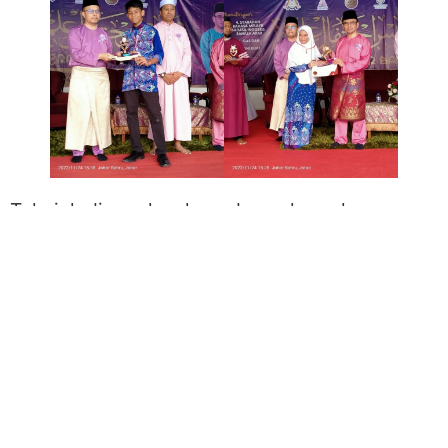
Tahniah diucapkan kepada anak-anak yang
berjaya mendapat kemenangan dan semua
yang menyertai Ihtifal Ilmi 2022 kali ini.
Tidak lupa juga ribuan terima kasih dan
jazakumullahu khairan diucapkan kepada guru-
guru yang bertungkus-lumus melatih anak-
anak.
Semoga kemenangan ini menambahkan lagi
rasa syukur dan dapat meningkatkan lagi