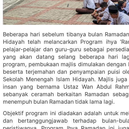
Beberapa hari sebelum tibanya bulan Ramadan
Hidayah telah melancarkan Program ihya ’Ra
pelajar-pelajar dan guru-guru sebagai persed
yang akan datang selang beberapa hari la
program, pembukaan majlis dimulakan dengan 
beserta terjemahan dan penyampaian puisi ol
Sekolah Menengah Islam Hidayah. Majlis juga
insan yang bernama Ustaz Wan Abdul Rahm
sebanyak ceramah berkaitan Ramadan sebaga
menempuh bulan Ramadan tidak lama lagi.
Objektif program ini diadakan adalah untuk me
dan bertanggungjawab terhadap bulan-bul
peristiwanya. Program Ihya Ramadan ini juga