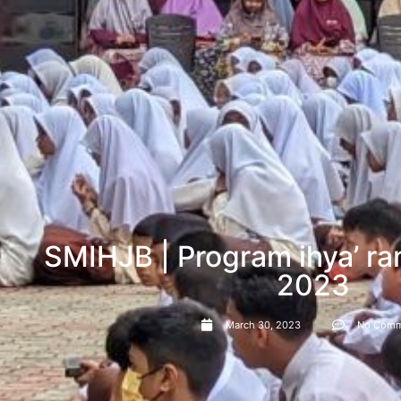
SMIHJB | Program ihya’ 
2023
March 30, 2023
No Comm