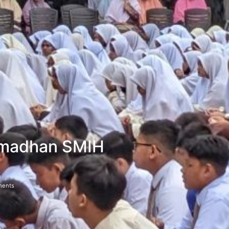
ramadhan SMIH
ents