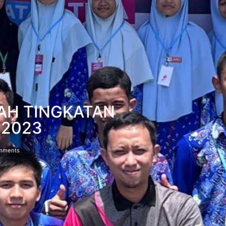
AH TINGKATAN
 2023
mments