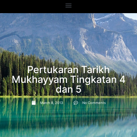
Pertukaran Tarikh
Mukhayyam Tingkatan 4
dan 5
March 8, 2013
No Comments