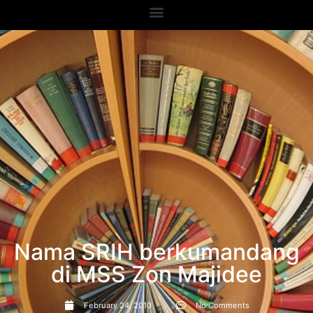
Nama SRIH berkumandang
di MSS Zon Majidee
February 24, 2010
No Comments