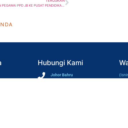
TERUSKAN
PPH | KUNJUNGAN PEGAWAI PPD JB KE PUSAT PENDIDIKAN HIDAYAH
ANDA
a
Hubungi Kami
Wa
Johor Bahru
(Isn
07-557-4689, 07-556-9932
7.30
Batu Pahat
(Sab
07-453 0148
Tutu
Segamat
Wakt
07-931 8741
1.00
hing