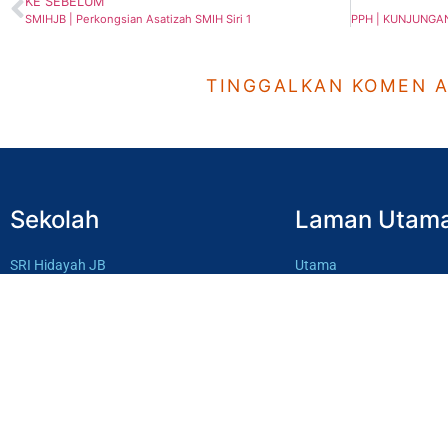
KE SEBELUM
SMIHJB | Perkongsian Asatizah SMIH Siri 1
TINGGALKAN KOMEN 
Sekolah
Laman Utam
SRI Hidayah JB
Utama
SMI Hidayah JB
Kenali Hidayah
SRI Hidayah BP
Ahli Lembaga
SMI Hidayah BP
Yuran
MT Nurussalam
Sumbang Dana
Pautan Luar