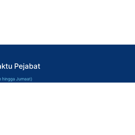
ktu Pejabat
in hingga Jumaat)
 pagi – 4.30 petang
tu & Ahad)
p
u rehat:
 tengah hari – 2.00 petang
(Isnin
ga Jumaat)