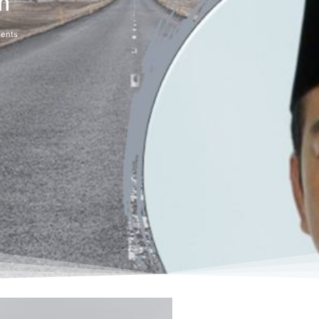
m
ents