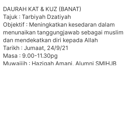
DAURAH KAT & KUZ (BANAT)
Tajuk : Tarbiyah Dzatiyah
Objektif : Meningkatkan kesedaran dalam
menunaikan tanggungjawab sebagai muslim
dan mendekatkan diri kepada Allah
Tarikh : Jumaat, 24/9/21
Masa : 9.00-11.30pg
Muwajjih : Haziqah Amani, Alumni SMIHJB
Batch 21
Semoga pengisian yang diberi dapat
meningkatkan ilmu dan kefahaman serta dapat
diamalkan dalam kehidupan seharian, Insya
Allah. Ameen.
KONGSIKAN KIRIMAN INI