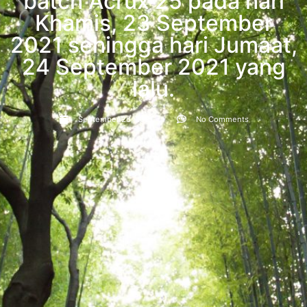
batch Acrux 25 pada hari
Khamis, 23 September
2021 sehingga hari Jumaat,
24 September 2021 yang
lalu.
September 26, 2021
No Comments