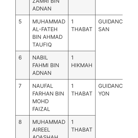
ZAMRI BIN
ADNAN
5
MUHAMMAD
1
GUIDANCE-
AL-FATEH
THABAT
SAN
BIN AHMAD
TAUFIQ
6
NABIL
1
FAHMI BIN
HIKMAH
ADNAN
7
NAUFAL
1
GUIDANCE-
FARHAN BIN
THABAT
YON
MOHD
FAIZAL
8
MUHAMMAD
1
AIREEL
THABAT
AQASHAH