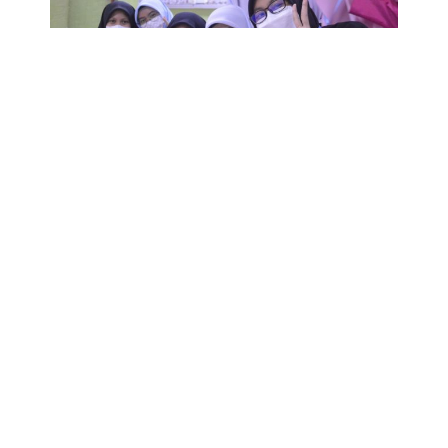
KONGSIKAN KIRIMAN INI
NAVIGASI POS
KE SEBELUM
TERUSKAN
PPH : Kunjungan Hormat ke Pejabat Pengarah Pendidikan Johor
SMIHJB | MUKHAYYAM DAN MOTIVASI TING 5(BATCH CHROMIUM)
TINGGALKAN KOMEN ANDA