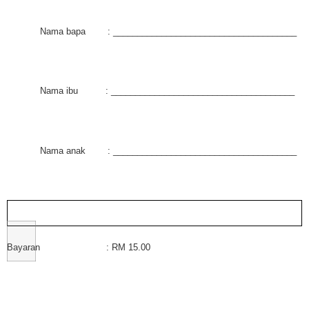
Nama bapa : ______________________________________
Nama ibu : ______________________________________
Nama anak : ______________________________________
Bayaran : RM 15.00