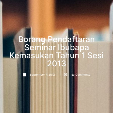
Borang Pendaftaran
Seminar Ibubapa
Kemasukan Tahun 1 Sesi
2013
September 7, 2012
No Comments