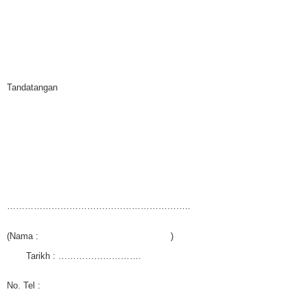
Tandatangan
……………………………………………………..
(Nama : )
Tarikh : ……………………….
No. Tel :