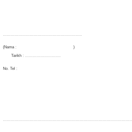
……………………………………………………..
(Nama : )
Tarikh : ……………………….
No. Tel :
…………………………………………………………………………………………