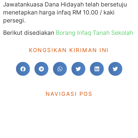
Jawatankuasa Dana Hidayah telah bersetuju
menetapkan harga infaq RM 10.00 / kaki
persegi.
Berikut disediakan
Borang Infaq Tanah Sekolah
KONGSIKAN KIRIMAN INI
NAVIGASI POS
KE SEBELUM
TERUSKAN
Permohonan ke Matrikulasi sesi 2013/2014
Infaq Bangunan Sekolah
TINGGALKAN KOMEN ANDA