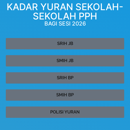
KADAR YURAN SEKOLAH-
SEKOLAH PPH
BAGI SESI 2026
SRIH JB
SMIH JB
SRIH BP
SMIH BP
POLISI YURAN