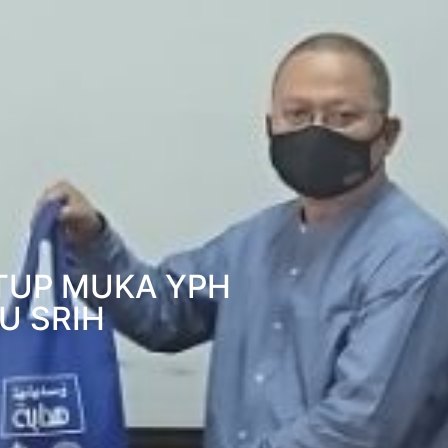
TUP MUKA YPH
U SRIH