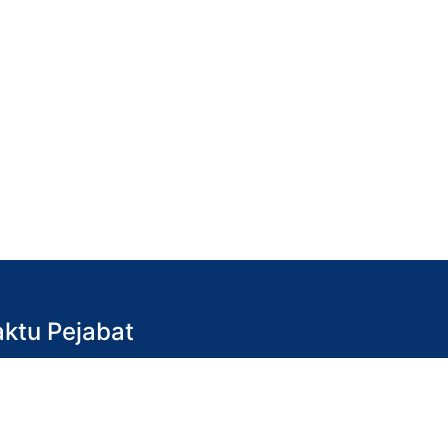
ktu Pejabat
in hingga Jumaat)
 pagi – 4.30 petang
tu & Ahad)