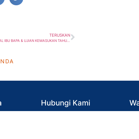
TERUSKAN
SRIHJB : TEMUBUAL IBU BAPA & UJIAN KEMASUKAN TAHUN 1 2021
ANDA
a
Hubungi Kami
Wa
Johor Bahru
(Isn
07-557-4689, 07-556-9932
7.30
Batu Pahat
(Sab