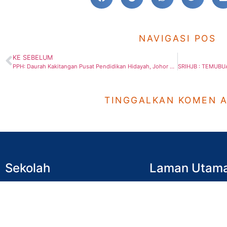
NAVIGASI POS
KE SEBELUM
PPH: Daurah Kakitangan Pusat Pendidikan Hidayah, Johor Bahru
TINGGALKAN KOMEN 
Sekolah
Laman Utam
SRI Hidayah JB
Utama
SMI Hidayah JB
Kenali Hidayah
SRI Hidayah BP
Ahli Lembaga