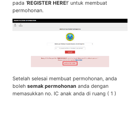
pada ‘
REGISTER HERE!
‘ untuk membuat
permohonan.
Setelah selesai membuat permohonan, anda
boleh
semak permohonan
anda dengan
memasukkan no. IC anak anda di ruang ( 1 )
seperti di Langkah 2.
Terima kasih kerana sudi membuat permohonan
ke sekolah kami.
Moga dipermudakan isi borang permohonan ini.
*Untuk memohon bagi tahun selain dari tahun 1,