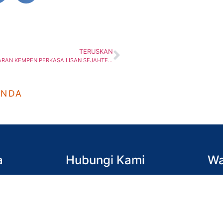
TERUSKAN
SRIHJB : PELANCARAN KEMPEN PERKASA LISAN SEJAHTERA
ANDA
a
Hubungi Kami
Wa
Johor Bahru
(Isn
07-557-4689, 07-556-9932
7.30
Batu Pahat
(Sab
07-453 0148
Tutu