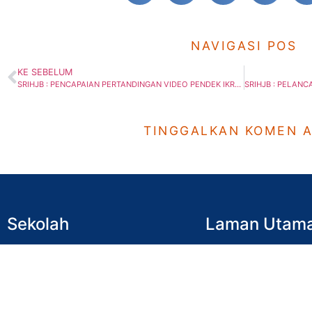
NAVIGASI POS
KE SEBELUM
SRIHJB : PENCAPAIAN PERTANDINGAN VIDEO PENDEK IKRAM MUSLEH 2020.
TINGGALKAN KOMEN 
Sekolah
Laman Utam
SRI Hidayah JB
Utama
SMI Hidayah JB
Kenali Hidayah
SRI Hidayah BP
Ahli Lembaga