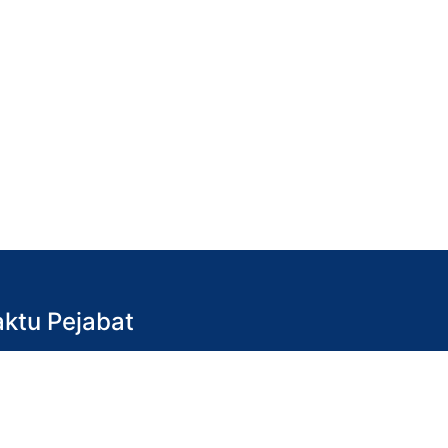
ktu Pejabat
in hingga Jumaat)
 pagi – 4.30 petang
tu & Ahad)
p