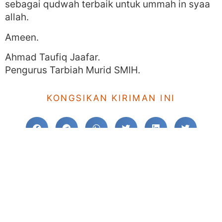
sebagai qudwah terbaik untuk ummah in syaa
allah.
Ameen.
Ahmad Taufiq Jaafar.
Pengurus Tarbiah Murid SMIH.
KONGSIKAN KIRIMAN INI
NAVIGASI POS
KE SEBELUM
TERUSKAN
SMIHJB : PERKONGSIAN ILMU
SMIHJB| Idad Murabbi PRS 2021