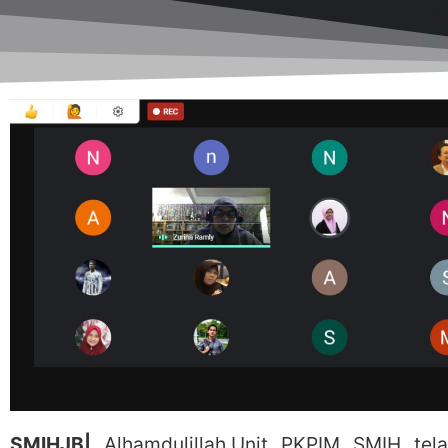
SMIHJB|
Alhamdulillah,Unit PKPIM SMIH tel