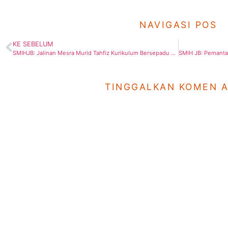
NAVIGASI POS
KE SEBELUM
SMIHJB: Jalinan Mesra Murid Tahfiz Kurikulum Bersepadu Tahfiz Sem 1 2020
TINGGALKAN KOMEN 
Sekolah
Laman Utam
SRI Hidayah JB
Utama
SMI Hidayah JB
Kenali Hidayah
SRI Hidayah BP
Ahli Lembaga
SMI Hidayah BP
Yuran