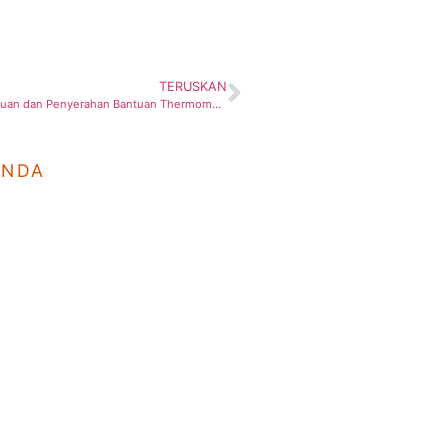
TERUSKAN
SMIH JB: Pemantauan dan Penyerahan Bantuan Thermometer dan Hand Sanitizer
ANDA
a
Hubungi Kami
Wa
Johor Bahru
(Isn
07-557-4689, 07-556-9932
7.30
Batu Pahat
(Sab
07-453 0148
Tutu