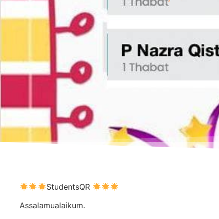
StudentsQR
Assalamualaikum.