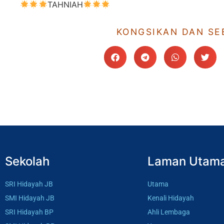
TAHNIAH
KONGSIKAN DAN SE
Sekolah
Laman Utam
SRI Hidayah JB
Utama
SMI Hidayah JB
Kenali Hidayah
SRI Hidayah BP
Ahli Lembaga