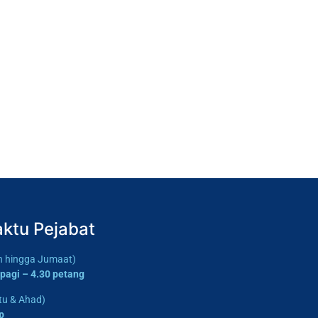
ktu Pejabat
in hingga Jumaat)
 pagi – 4.30 petang
tu & Ahad)
p