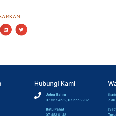
BARKAN
a
Hubungi Kami
Wa
Johor Bahru
(Isn
07-557-4689, 07-556-9932
7.30
Batu Pahat
(Sab
07-453 0148
Tutu