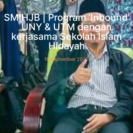
SMIHJB | Program ‘Inbound’
UNY & UTM dengan
kerjasama Sekolah Islam
Hidayah
16 September 2023