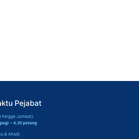
ktu Pejabat
in hingga Jumaat)
 pagi – 4.30 petang
tu & Ahad)