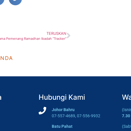
TERUSKAN
ama Pemenang Ramadhan Ibadah “Tracker”
ANDA
a
Hubungi Kami
Wa
Johor Bahru
(Isn
07-557-4689, 07-556-9932
7.30
Batu Pahat
(Sab