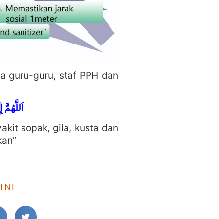
a guru-guru, staf PPH dan
اَللَّهُمَ
kit sopak, gila, kusta dan
kan”
INI