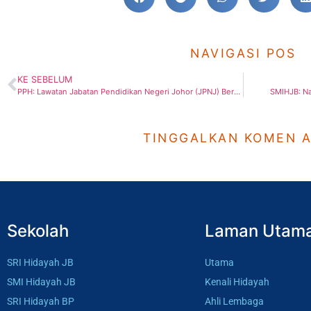
NAVIGASI POS
KE SEBELUM
PPH: Lawatan Jabatan Pendidikan Negeri Johor (JPNJ) Berkaitan Pengurusan Pembukaan Sekolah Pasca PKP Covid-19
SMIHJB: N
TINGGALKAN KOMEN 
Sekolah
Laman Utam
SRI Hidayah JB
Utama
SMI Hidayah JB
Kenali Hidayah
SRI Hidayah BP
Ahli Lembaga