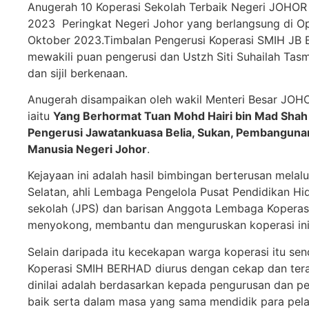
Anugerah 10 Koperasi Sekolah Terbaik Negeri JOHO
2023 Peringkat Negeri Johor yang berlangsung di O
Oktober 2023.Timbalan Pengerusi Koperasi SMIH JB
mewakili puan pengerusi dan Ustzh Siti Suhailah Tas
dan sijil berkenaan.
Anugerah disampaikan oleh wakil Menteri Besar JOHO
iaitu
Yang Berhormat Tuan Mohd Hairi bin Mad Shah
Pengerusi Jawatankuasa Belia, Sukan, Pembanguna
Manusia Negeri Johor
.
Kejayaan ini adalah hasil bimbingan berterusan mela
Selatan, ahli Lembaga Pengelola Pusat Pendidikan H
sekolah (JPS) dan barisan Anggota Lembaga Kopera
menyokong, membantu dan menguruskan koperasi ini
Selain daripada itu kecekapan warga koperasi itu sen
Koperasi SMIH BERHAD diurus dengan cekap dan teratu
dinilai adalah berdasarkan kepada pengurusan dan p
baik serta dalam masa yang sama mendidik para pel