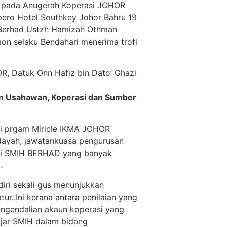
R pada Anugerah Koperasi JOHOR
pero Hotel Southkey Johor Bahru 19
 Berhad Ustzh Hamizah Othman
mon selaku Bendahari menerima trofi
R, Datuk Onn Hafiz bin Dato’ Ghazi
n Usahawan, Koperasi dan Sumber
lui prgam Miricle IKMA JOHOR
idayah, jawatankuasa pengurusan
si SMIH BERHAD yang banyak
.
diri sekali gus menunjukkan
r..Ini kerana antara penilaian yang
engendalian akaun koperasi yang
ajar SMIH dalam bidang