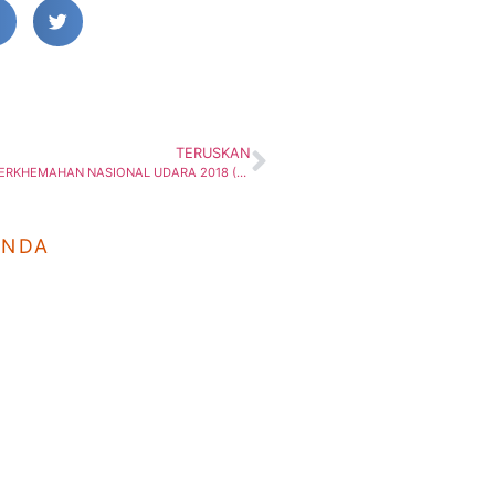
TERUSKAN
SRIH: LAPORAN PERKHEMAHAN NASIONAL UDARA 2018 (PENARA)
ANDA
a
Hubungi Kami
Wa
Johor Bahru
(Isn
07-557-4689, 07-556-9932
7.30