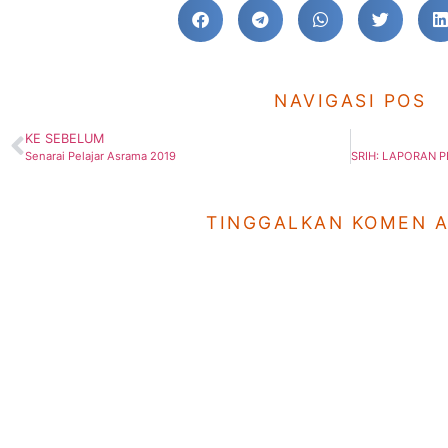
NAVIGASI POS
KE SEBELUM
Senarai Pelajar Asrama 2019
TINGGALKAN KOMEN 
Sekolah
Laman Utam
SRI Hidayah JB
Utama
SMI Hidayah JB
Kenali Hidayah