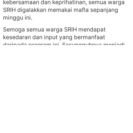
kebersamaan dan keprihatinan, semua warga
SRIH digalakkan memakai mafla sepanjang
minggu ini.
Semoga semua warga SRIH mendapat
kesedaran dan input yang bermanfaat
daripada program ini. Sesungguhnya menjadi
tanggungjawab kita senagai muslim untuk
mengambil tahu perihal semasa umat islam
kini.
Prihatin Ummah Sebarkan Rahmah
KONGSIKAN KIRIMAN INI