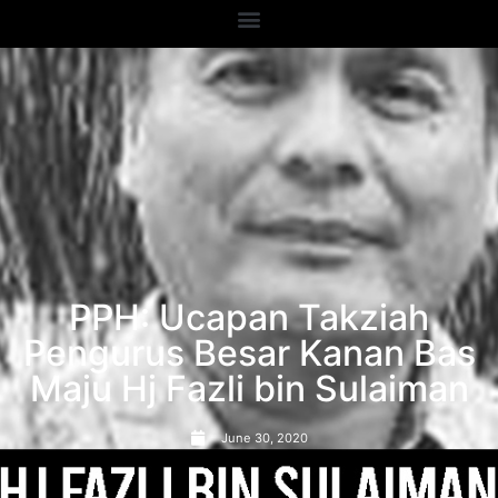
PPH: Ucapan Takziah
Pengurus Besar Kanan Bas
Maju Hj Fazli bin Sulaiman
June 30, 2020