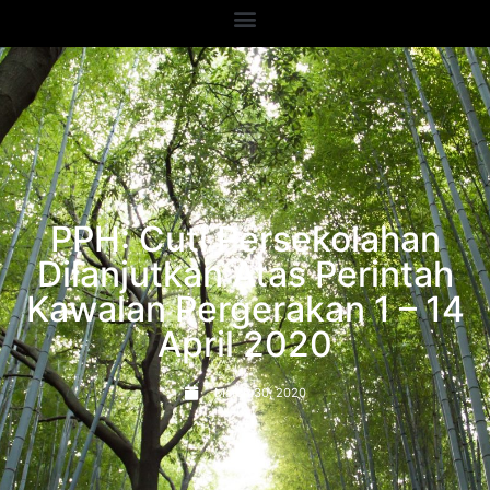
PPH: Cuti Persekolahan
Dilanjutkan Atas Perintah
Kawalan Pergerakan 1 – 14
April 2020
March 30, 2020