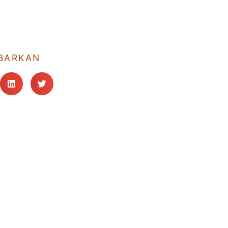
BARKAN
a
Hubungi Kami
Wa
Johor Bahru
(Isn
07-557-4689, 07-556-9932
7.30