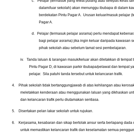
c.
Pelajar (termasuk yang lewat pulang atau selepas kelas t
dalam/luar sekolah) akan menunggu ibubapa di dalam ka
berdekatan Pintu Pagar A.
Urusan keluar/masuk pelajar (
Pagar A.
d.
Pelajar (termasuk pelajar asrama) perlu mendapat kebenara
bagi pelajar asrama) jika ingin keluar daripada kawasan
pihak sekolah atau sebelum tamat sesi pembelajaran.
iv.
Tanda laluan & larangan masuk/keluar akan diletakkan di tempat t
Pintu Pagar D, di kawasan parkir ibubapa/pelawat dan tempat 
pelajar.
Sila patuhi tanda tersebut untuk kelancaran trafik.
4.
Pihak sekolah tidak bertanggungjawab di atas kehilangan atau keros
meletakkan kenderaan atau menggunakan laluan yang dikhaskan unt
dan kelancaran trafik perlu diutamakan sentiasa.
5.
Disertakan pelan lakar sekolah untuk rujukan.
6.
Kerjasama, kesabaran dan sikap bertolak ansur serta berlapang dada
untuk memastikan kelancaran trafik dan keselamatan semua penggu