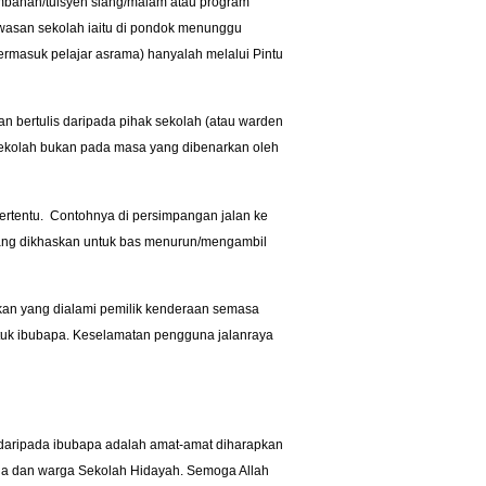
ambahan/tuisyen siang/malam atau program
wasan sekolah iaitu di pondok menunggu
termasuk pelajar asrama) hanyalah melalui Pintu
n bertulis daripada pihak sekolah (atau warden
 sekolah bukan pada masa yang dibenarkan oleh
ertentu.
Contohnya di persimpangan jalan ke
yang dikhaskan untuk bas menurun/mengambil
akan yang dialami pemilik kenderaan semasa
uk ibubapa. Keselamatan pengguna jalanraya
 daripada ibubapa adalah amat-amat diharapkan
na dan warga Sekolah Hidayah. Semoga Allah