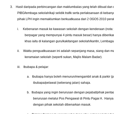
3.
Hasil daripada perbincangan dan maklumbalas yang telah dibuat dan 
PIBG/lembaga sekolah/kaji selidik trafik serta perlaksanaan di keba
pihak LPH ingin memaklumkan berkuatkuasa dari 2 OGOS 2010 peratu
i.
Kebenaran masuk ke kawasan sekolah dengan kenderaan (nota: 
berpagar yang mempunyai 4 pintu masuk besar) hanya diberik
khas iaitu di kalangan guru/kakitangan sekolah/kantin, Lembaga
ii.
Waktu penguatkuasaan ini adalah sepanjang masa, siang dan ma
keramaian sekolah (seperti sukan, Majlis Malam Badar).
iii.
Ibubapa & pelajar:
a.
Ibubapa hanya boleh menurun/mengambil anak & parkir (pa
ibubapa/pelawat (seberang jalan) sahaja.
b.
Ibubapa yang ingin berurusan dengan pejabat/pihak penta
berurusan melalui Pos Pengawal di Pintu Pagar A.
Hanya 
dengan pihak sekolah dibenarkan masuk.