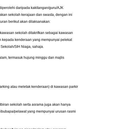
diperolehi daripada kakitangan/guru/AJK
nyakan sekolah kerajaan dan swasta, dengan ini
ran berikut akan dilaksanakan:
kawasan sekolah ditakrifkan sebagai kawasan
an kepada kenderaan yang mempunyai pelekat
 Sekolah/SIH Niaga, sahaja.
lam, termasuk hujung minggu dan majlis
rking atau meletak kenderaan) di kawasan parkir
dbiran sekolah serta asrama juga akan hanya
ibubapa/pelawat yang mempunyai urusan rasmi