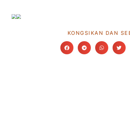
KONGSIKAN DAN SE
Sekolah
Laman Utam
SRI Hidayah JB
Utama
SMI Hidayah JB
Kenali Hidayah