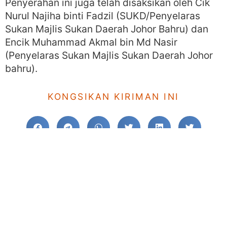
Penyerahan ini juga telah disaksikan oleh Cik
Nurul Najiha binti Fadzil (SUKD/Penyelaras
Sukan Majlis Sukan Daerah Johor Bahru) dan
Encik Muhammad Akmal bin Md Nasir
(Penyelaras Sukan Majlis Sukan Daerah Johor
bahru).
KONGSIKAN KIRIMAN INI
NAVIGASI POS
KE SEBELUM
TERUSKAN
SMIHJB: Majlis Murabbi PRS
SRIHJB: KEPUTUSAN PERTANDINGAN VIDEO #RAMADANKU