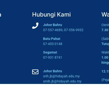
a
Hubungi Kami
Wa
Johor Bahru
(Isn
07-557-4689, 07-556-9932
7.30
Batu Pahat
(Sab
07-453 0148
Tutu
Segamat
Wakt
07-931 8741
1.00
hing
Johor Bahru
12.1
srih.jb@hidayah.edu.my
(Pej
smih.jb@hidayah.edu.my
Batu Pahat
srih.bp@hidayah.edu.my
smih.bp@hidayah.edu.my
Segamat