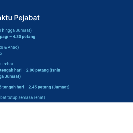
ktu Pejabat
in hingga Jumaat)
 pagi – 4.30 petang
tu & Ahad)
p
u rehat:
 tengah hari – 2.00 petang
(Isnin
ga Jumaat)
5 tengah hari – 2.45 petang
(Jumaat)
abat tutup semasa rehat)