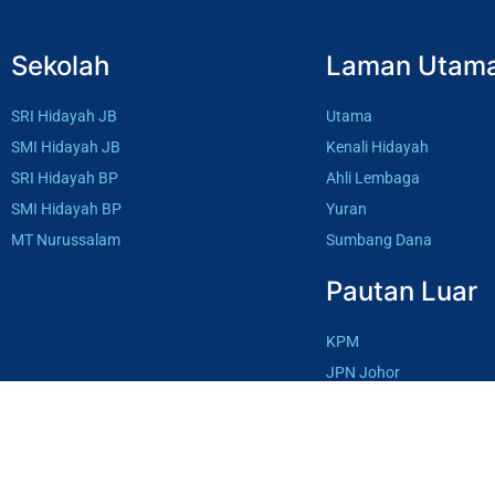
Sekolah
Laman Utam
SRI Hidayah JB
Utama
SMI Hidayah JB
Kenali Hidayah
SRI Hidayah BP
Ahli Lembaga
SMI Hidayah BP
Yuran
MT Nurussalam
Sumbang Dana
Pautan Luar
KPM
JPN Johor
IKRAM Musleh
Dana Musleh
Alumni Hidayah