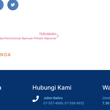
TERUSKAN
ara Permohonan Bantuan Prihatin Nasional
ANDA
a
Hubungi Kami
Wa
Johor Bahru
(Isn
07-557-4689, 07-556-9932
7.30