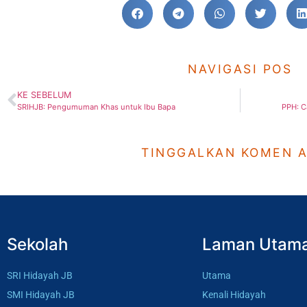
NAVIGASI POS
KE SEBELUM
SRIHJB: Pengumuman Khas untuk Ibu Bapa
PPH: C
TINGGALKAN KOMEN 
Sekolah
Laman Utam
SRI Hidayah JB
Utama
SMI Hidayah JB
Kenali Hidayah