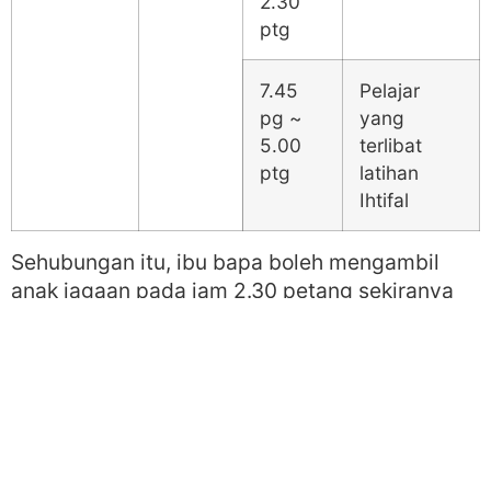
2.30
ptg
7.45
Pelajar
pg ~
yang
5.00
terlibat
ptg
latihan
Ihtifal
Sehubungan itu, ibu bapa boleh mengambil
anak jagaan pada jam 2.30 petang sekiranya
mereka tidak terlibat dengan latihan ihtifal.
KONGSIKAN KIRIMAN INI