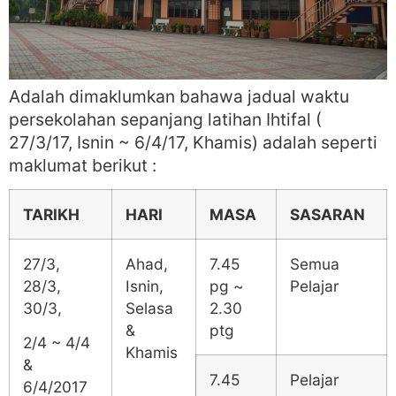
Adalah dimaklumkan bahawa jadual waktu
persekolahan sepanjang latihan Ihtifal (
27/3/17, Isnin ~ 6/4/17, Khamis) adalah seperti
maklumat berikut :
TARIKH
HARI
MASA
SASARAN
27/3,
Ahad,
7.45
Semua
28/3,
Isnin,
pg ~
Pelajar
30/3,
Selasa
2.30
&
ptg
2/4 ~ 4/4
Khamis
&
7.45
Pelajar
6/4/2017